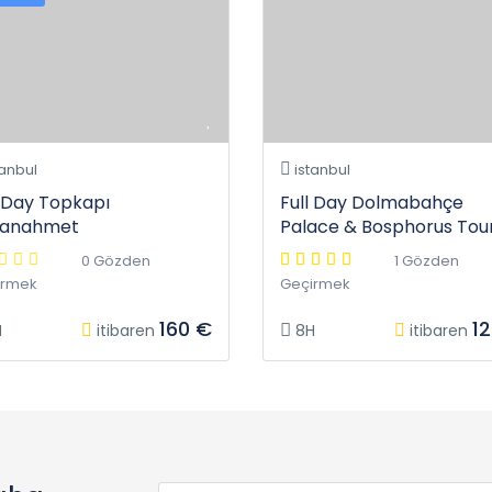
tanbul
istanbul
l Day Topkapı
Full Day Dolmabahçe
tanahmet
Palace & Bosphorus Tou
0 Gözden
1 Gözden
irmek
Geçirmek
160 €
1
H
itibaren
8H
itibaren