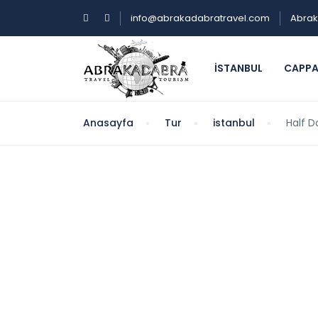
info@abrakadabratravel.com
Abrak
ISTANBUL
CAPP
Anasayfa
Tur
istanbul
Half D