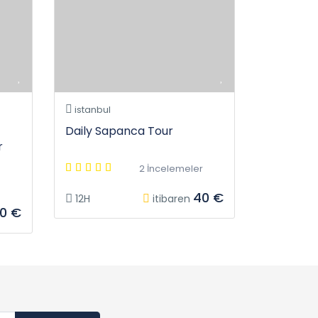
istanbul
Daily Sapanca Tour
r
2 İncelemeler
40 €
12H
itibaren
20 €