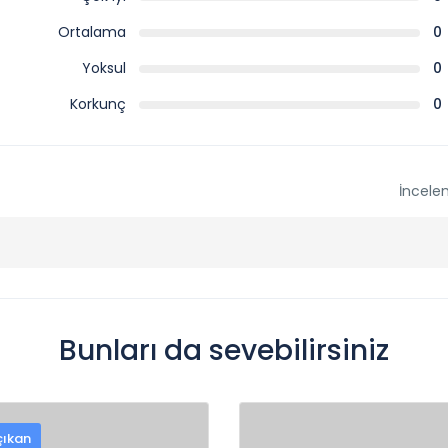
Ortalama
0
Yoksul
0
Korkunç
0
İncele
Bunları da sevebilirsiniz
çıkan