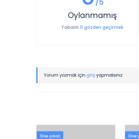
/5
Oylanmamış
Tabanlı
0 gözden geçirmek
Yorum yazmak için
giriş
yapmalısınız
Öne çıkan
Öne 