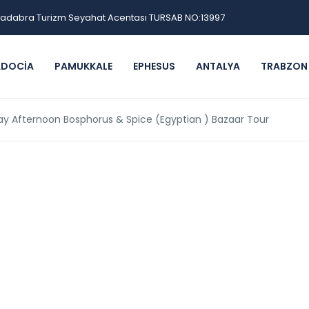
adabra Turizm Seyahat Acentası TURSAB NO:13997
ADOCIA
PAMUKKALE
EPHESUS
ANTALYA
TRABZON
ay Afternoon Bosphorus & Spice (Egyptian ) Bazaar Tour