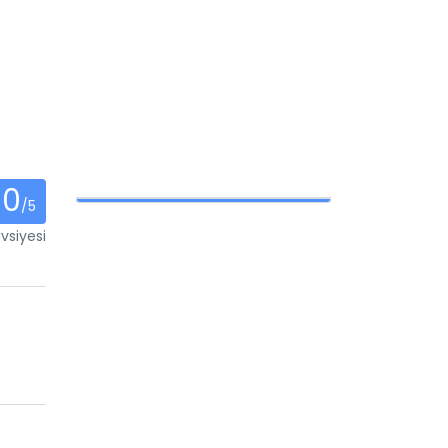
0
/5
vsiyesi