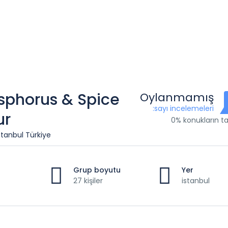
sphorus & Spice
Oylanmamış
:sayı incelemeleri
ur
0% konukların ta
stanbul Türkiye
Grup boyutu
Yer
27 kişiler
istanbul