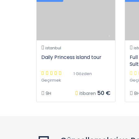
istanbul
is
Daily Princess island tour
Ful
Sul
1 Gözden
Geçirmek
Geç
50 €
9H
itibaren
8