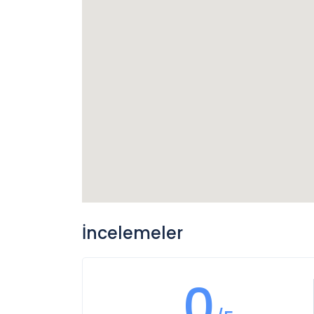
İncelemeler
0